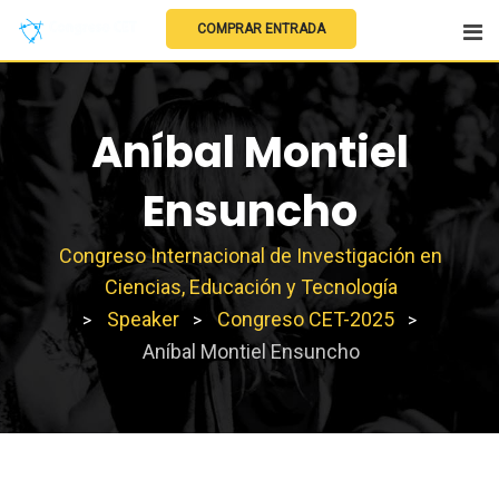
COMPRAR ENTRADA
Aníbal Montiel
Ensuncho
Congreso Internacional de Investigación en
Ciencias, Educación y Tecnología
Speaker
Congreso CET-2025
>
>
>
Aníbal Montiel Ensuncho