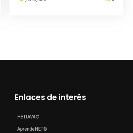
Enlaces de interés
HETIAVA®
AprendeNET®